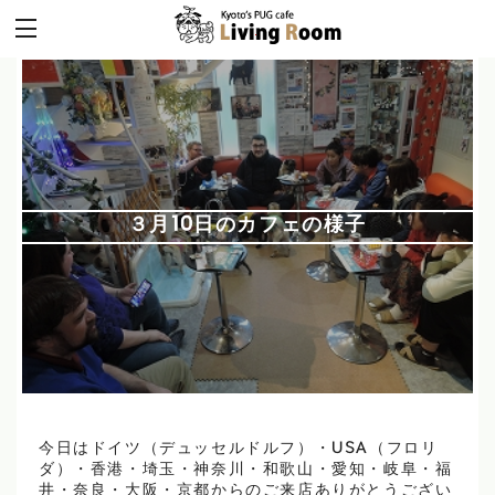
３月10日のカフェの様子
今日はドイツ（デュッセルドルフ）・USA（フロリ
ダ）・香港・埼玉・神奈川・和歌山・愛知・岐阜・福
井・奈良・大阪・京都からのご来店ありがとうござい