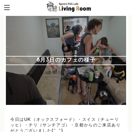
8月3日のカフェの様子
今日はUK（オックスフォード）・スイス（チューリ
ッヒ）・チリ（サンチアゴ）・京都からのご来店あり
がとうございました(^_^)