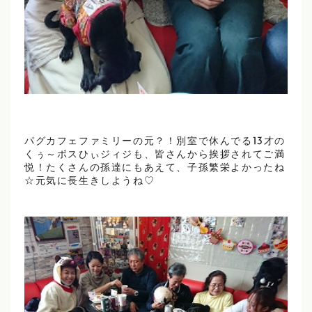
パグカフェファミリーの元？！別室で休んでる13才の
くぅ～ボスひぃジィジも、皆さんから挨拶されてご満
悦！たくさんの孫達にもあえて、子孫繁栄よかったね
☆元気に長生きしようね♡