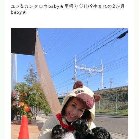
ユメ&カンタロウbaby★里帰り♡11/9生まれの2か月
baby★