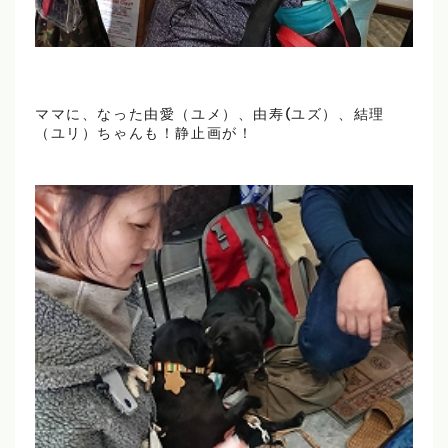
ママに、なった由愛（ユメ）、由寿(ユズ）、結理
（ユリ）ちゃんも！静止画が！