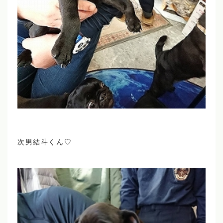
次男結斗くん♡