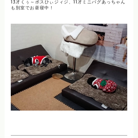
13才くぅ～ボスひぃジィジ、11才ミニパグあっちゃん
も別室でお昼寝中！