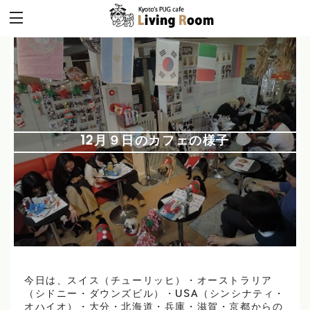
12月９日のカフェの様子
今日は、スイス（チューリッヒ）・オーストラリア
（シドニー・ダウンズビル）・USA（シンシナティ・
オハイオ）・大分・北海道・兵庫・滋賀・京都からの