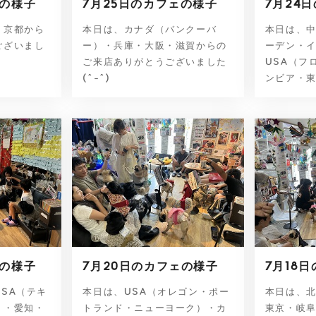
ェの様子
7月25日のカフェの様子
7月24
・京都から
本日は、カナダ（バンクーバ
本日は、
ございまし
ー）・兵庫・大阪・滋賀からの
ーデン・
ご来店ありがとうございました
USA（フ
(^-^)
ンビア・東
ェの様子
7月20日のカフェの様子
7月18
SA（テキ
本日は、USA（オレゴン・ポー
本日は、
）・愛知・
トランド・ニューヨーク）・カ
東京・岐