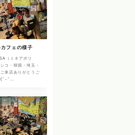
のカフェの様子
SA（ミネアポリ
キシコ・韓国・埼玉・
のご来店ありがとうご
-^...