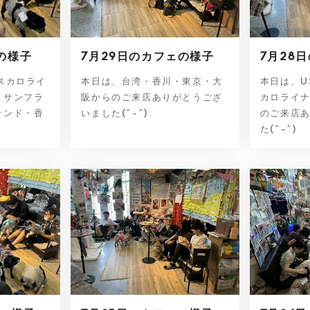
の様子
7月29日のカフェの様子
7月28
スカロライ
本日は、台湾・香川・東京・大
本日は、U
・サンフラ
阪からのご来店ありがとうござ
カロライ
ランド・香
いました(^-^)
のご来店
た(^-^)