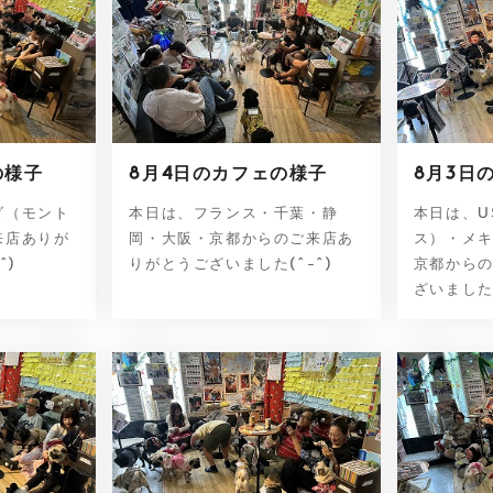
の様子
8月4日のカフェの様子
8月3日
ダ（モント
本日は、フランス・千葉・静
本日は、U
来店ありが
岡・大阪・京都からのご来店あ
ス）・メ
^)
りがとうございました(^-^)
京都から
ざいました(^