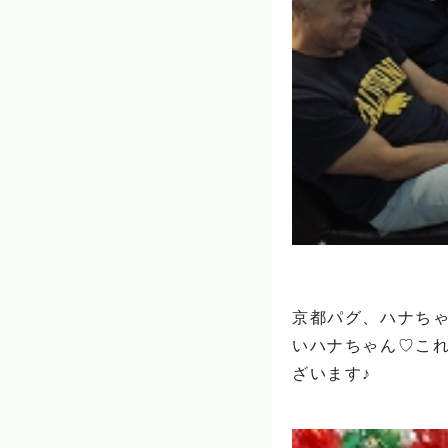
京都パグ、ハナち
いハナちゃん♡こ
ざいます♪