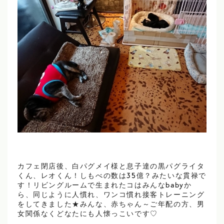
カフェ閉店後、白パグメイ様と息子達の黒パグライタ
くん、レオくん！しもべの数は35億？みたいな貫禄で
す！リビングルームで生まれたコはみんなbabyか
ら、同じように人慣れ、ワンコ慣れ接客トレーニング
をしてきました★みんな、赤ちゃん～ご年配の方、男
女関係なくどなたにも人懐っこいです♡