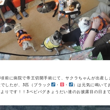
昼頃前に病院で帝王切開手術にて、サクラちゃんが出産し
産でしたが、3匹（ブラック
・
・
）は元気に鳴いて
何よりです！！3ペビパグきょうだい達のお披露目の日ま