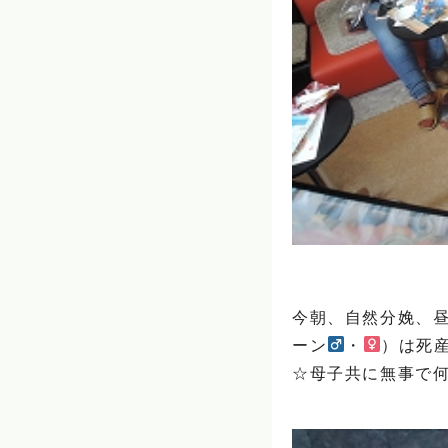
今朝、自然分娩、
ーン
・
）は死
☆母子共に無事で