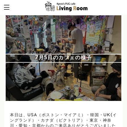
7月5日のカフェの様子
本日は、USA（ボストン・マイアミ）・韓国・UK(イ
ングランド）・カナダ（ビクトリア）・東京・神奈
川・愛知・京都からのご来店ありがとうございました