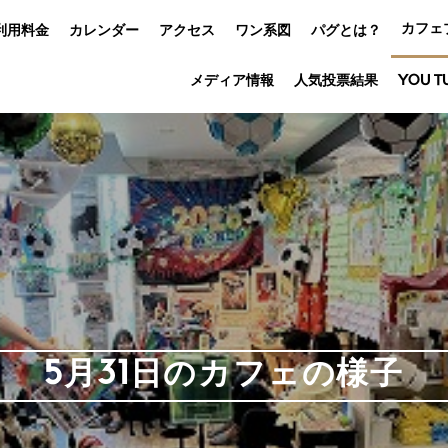
カフェ
利用料金
カレンダー
アクセス
ワン系図
パグとは？
メディア情報
人気投票結果
YOU T
5月31日のカフェの様子