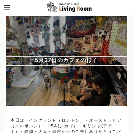
5月27日のカフェの様子
本日は、イングランド（ロンドン）・オーストラリア
（メルボルン）・USA(シカゴ）・ギリシャ(アテ
ネ）・静岡・大阪・滋賀からのご来店ありがとうござ