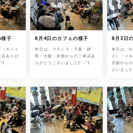
の様子
8月4日のカフェの様子
8月3日
ダ（モント
本日は、フランス・千葉・静
本日は、U
来店ありが
岡・大阪・京都からのご来店あ
ス）・メ
^)
りがとうございました(^-^)
京都から
ざいました(^