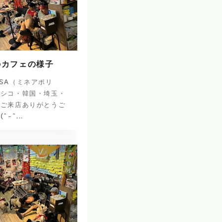
のカフェの様子
SA（ミネアポリ
キシコ・韓国・埼玉・
のご来店ありがとうご
-^...