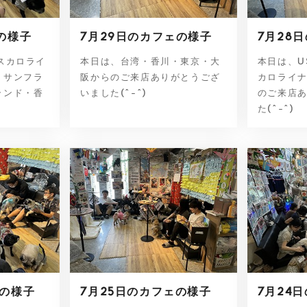
の様子
7月29日のカフェの様子
7月28
スカロライ
本日は、台湾・香川・東京・大
本日は、U
・サンフラ
阪からのご来店ありがとうござ
カロライ
ランド・香
いました(^-^)
のご来店
た(^-^)
ェの様子
7月25日のカフェの様子
7月24