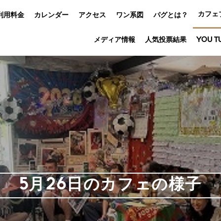
カフェ
利用料金
カレンダー
アクセス
ワン系図
パグとは？
メディア情報
人気投票結果
YOU T
5月26日のカフェの様子