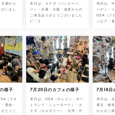
・京都から
本日は、カナダ（バンクーバ
本日は、
ございまし
ー）・兵庫・大阪・滋賀からの
ーデン・
ご来店ありがとうございました
USA（フ
(^-^)
ンビア・東
ェの様子
7月20日のカフェの様子
7月18
SA（テキ
本日は、USA（オレゴン・ポー
本日は、
）・愛知・
トランド・ニューヨーク）・カ
東京・岐
りがとうご
ナダ（カルガリー）・台湾・中
からのご