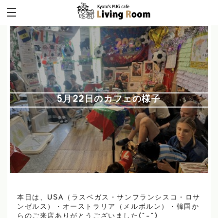
5月22日のカフェの様子
本日は、USA（ラスベガス・サンフランシスコ・ロサ
ンゼルス）・オーストラリア（メルボルン）・韓国か
らのご来店ありがとうございました(^-^)