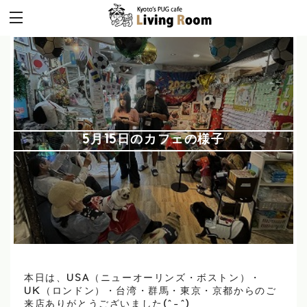
5月15日のカフェの様子
本日は、USA（ニューオーリンズ・ボストン）・
UK（ロンドン）・台湾・群馬・東京・京都からのご
来店ありがとうございました(^-^)