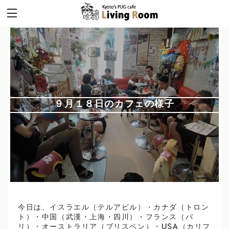
９月１８日のカフェの様子
今日は、イスラエル（テルアビル）・カナダ（トロン
ト）・中国（武漢・上海・四川）・フランス（パ
リ）・オーストラリア（ブリスベン）・USA（カリフ