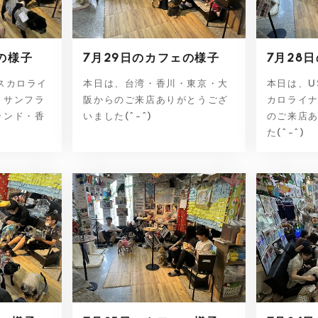
の様子
7月29日のカフェの様子
7月28
スカロライ
本日は、台湾・香川・東京・大
本日は、U
・サンフラ
阪からのご来店ありがとうござ
カロライ
ランド・香
いました(^-^)
のご来店
た(^-^)