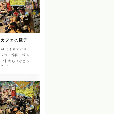
のカフェの様子
SA（ミネアポリ
キシコ・韓国・埼玉・
のご来店ありがとうご
-^...