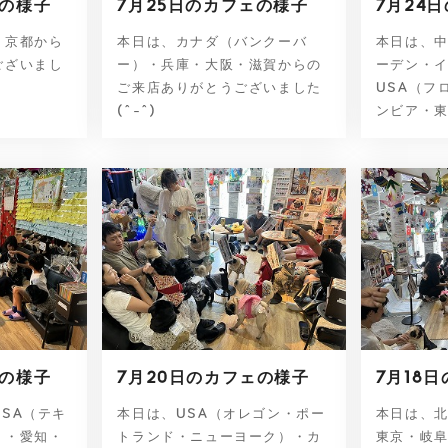
ェの様子
7月25日のカフェの様子
7月24
・京都から
本日は、カナダ（バンクーバ
本日は、
ございまし
ー）・兵庫・大阪・滋賀からの
ーデン・
ご来店ありがとうございました
USA（フ
(^-^)
ンビア・東
ェの様子
7月20日のカフェの様子
7月18
SA（テキ
本日は、USA（オレゴン・ポー
本日は、
）・愛知・
トランド・ニューヨーク）・カ
東京・岐