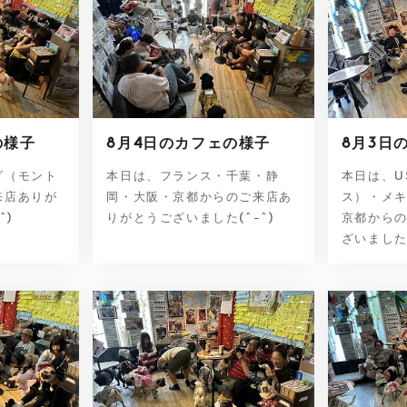
の様子
8月4日のカフェの様子
8月3日
ダ（モント
本日は、フランス・千葉・静
本日は、U
来店ありが
岡・大阪・京都からのご来店あ
ス）・メ
^)
りがとうございました(^-^)
京都から
ざいました(^