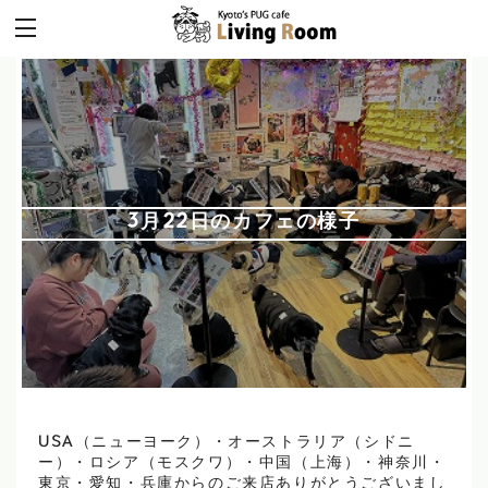
3月22日のカフェの様子
USA（ニューヨーク）・オーストラリア（シドニ
ー）・ロシア（モスクワ）・中国（上海）・神奈川・
東京・愛知・兵庫からのご来店ありがとうございまし