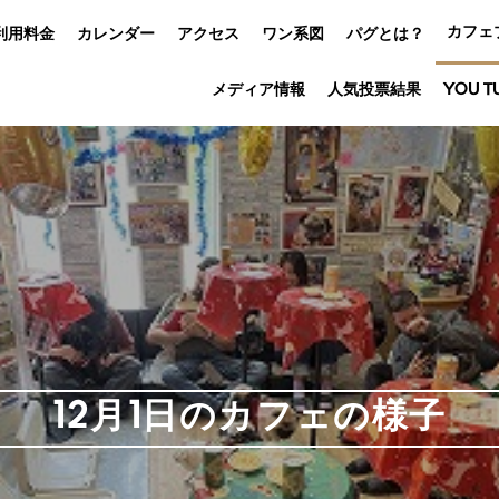
カフェ
利用料金
カレンダー
アクセス
ワン系図
パグとは？
メディア情報
人気投票結果
YOU T
12月1日のカフェの様子