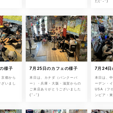
た(^-^)
ェの様子
7月25日のカフェの様子
7月24
・京都から
本日は、カナダ（バンクーバ
本日は、
ございまし
ー）・兵庫・大阪・滋賀からの
ーデン・
ご来店ありがとうございました
USA（フ
(^-^)
ンビア・東