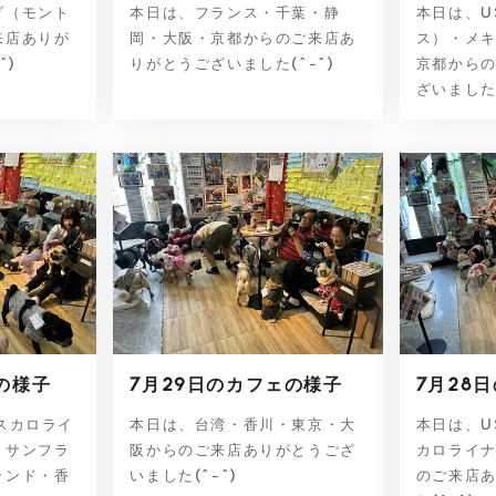
ダ（モント
本日は、フランス・千葉・静
本日は、U
来店ありが
岡・大阪・京都からのご来店あ
ス）・メ
^)
りがとうございました(^-^)
京都から
ざいました(^
の様子
7月29日のカフェの様子
7月28
スカロライ
本日は、台湾・香川・東京・大
本日は、U
・サンフラ
阪からのご来店ありがとうござ
カロライ
ランド・香
いました(^-^)
のご来店