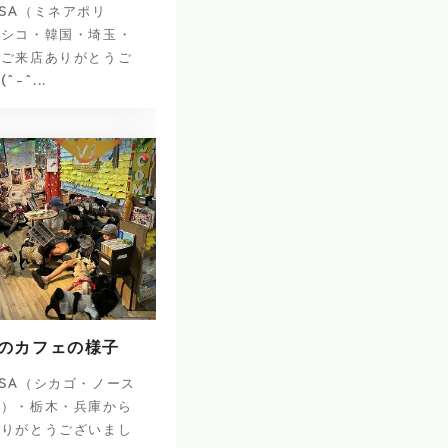
SA（ミネアポリ
キシコ・韓国・埼玉・
のご来店ありがとうご
-^...
日のカフェの様子
SA（シカゴ・ノース
ナ）・栃木・兵庫から
ありがとうございまし