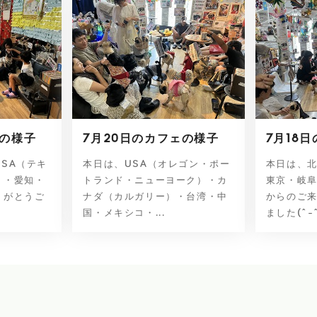
ェの様子
7月20日のカフェの様子
7月18
SA（テキ
本日は、USA（オレゴン・ポー
本日は、
）・愛知・
トランド・ニューヨーク）・カ
東京・岐
りがとうご
ナダ（カルガリー）・台湾・中
からのご
国・メキシコ・...
ました(^-