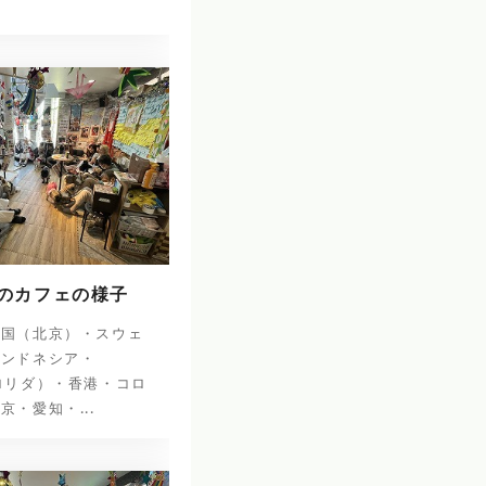
日のカフェの様子
中国（北京）・スウェ
インドネシア・
ロリダ）・香港・コロ
京・愛知・...