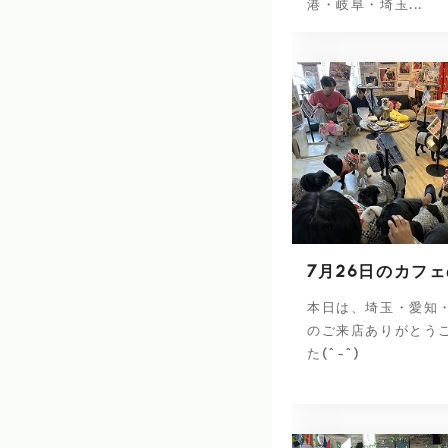
港・岐阜・埼玉...
7月26日のカフ
本日は、埼玉・愛知
のご来店ありがとう
た(^-^)