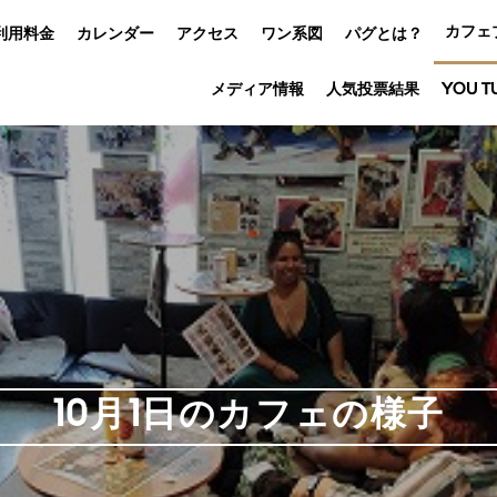
カフェ
利用料金
カレンダー
アクセス
ワン系図
パグとは？
メディア情報
人気投票結果
YOU T
10月1日のカフェの様子