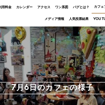
カフェ
利用料金
カレンダー
アクセス
ワン系図
パグとは？
メディア情報
人気投票結果
YOU T
7月6日のカフェの様子