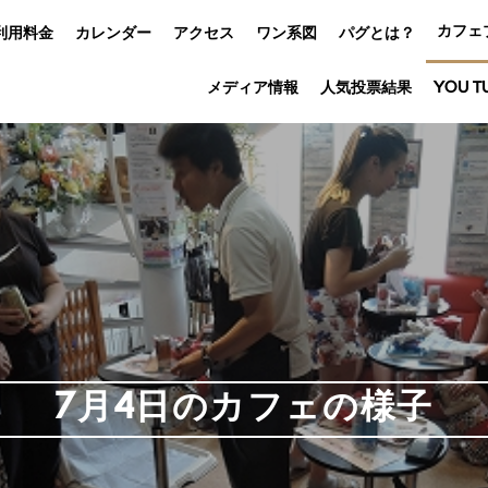
カフェ
利用料金
カレンダー
アクセス
ワン系図
パグとは？
メディア情報
人気投票結果
YOU T
7月4日のカフェの様子