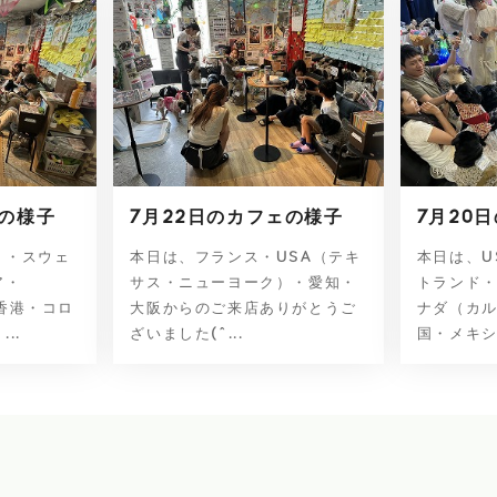
ェの様子
7月22日のカフェの様子
7月20
）・スウェ
本日は、フランス・USA（テキ
本日は、U
ア・
サス・ニューヨーク）・愛知・
トランド
香港・コロ
大阪からのご来店ありがとうご
ナダ（カ
..
ざいました(^...
国・メキシコ