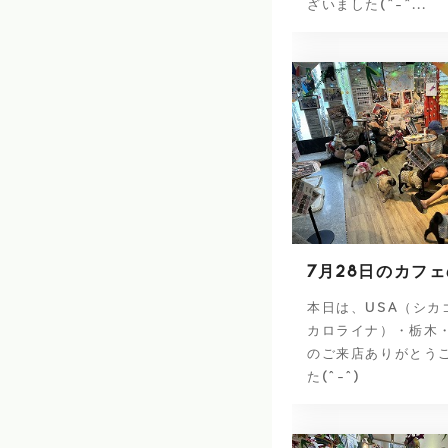
ざいました(^-^...
7月28日のカフ
本日は、USA（シカ
カロライナ）・栃木
のご来店ありがとう
た(^-^)