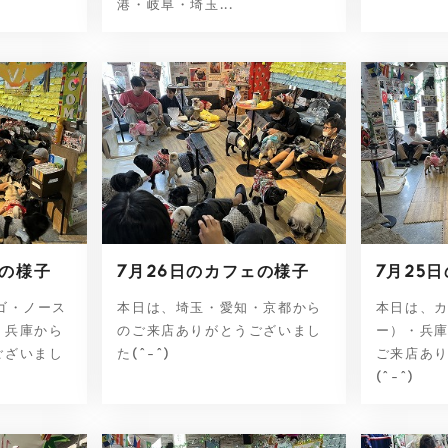
港・岐阜・埼玉...
ェの様子
7月26日のカフェの様子
7月25
ゴ・ノース
本日は、埼玉・愛知・京都から
本日は、
・兵庫から
のご来店ありがとうございまし
ー）・兵
ございまし
た(^-^)
ご来店あ
(^-^)