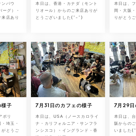
サンパウ
本日は、香港・カナダ（モント
本日は、
バーグ）・
リオール）からのご来店ありが
岡・大阪
ご来店あり
とうございました(^-^)
りがとうご
の様子
7月31日のカフェの様子
7月29
アポリ
本日は、USA（ノースカロライ
本日は、
国・埼玉・
ナ・カリフォルニア・サンフラ
阪からの
りがとうご
ンシスコ）・イングランド・香
いました(