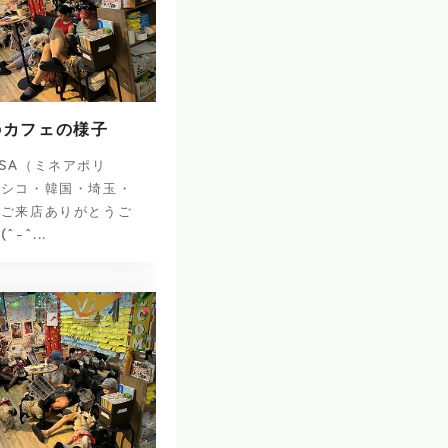
のカフェの様子
SA（ミネアポリ
キシコ・韓国・埼玉・
のご来店ありがとうご
-^...