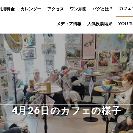
カフェ
利用料金
カレンダー
アクセス
ワン系図
パグとは？
メディア情報
人気投票結果
YOU T
4月26日のカフェの様子