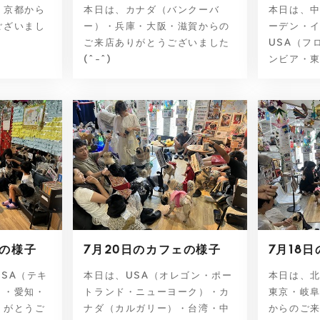
・京都から
本日は、カナダ（バンクーバ
本日は、
ございまし
ー）・兵庫・大阪・滋賀からの
ーデン・
ご来店ありがとうございました
USA（フ
(^-^)
ンビア・東
ェの様子
7月20日のカフェの様子
7月18
SA（テキ
本日は、USA（オレゴン・ポー
本日は、
）・愛知・
トランド・ニューヨーク）・カ
東京・岐
りがとうご
ナダ（カルガリー）・台湾・中
からのご