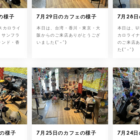
の様子
7月29日のカフェの様子
7月28
スカロライ
本日は、台湾・香川・東京・大
本日は、U
・サンフラ
阪からのご来店ありがとうござ
カロライ
ランド・香
いました(^-^)
のご来店
た(^-^)
ェの様子
7月25日のカフェの様子
7月24