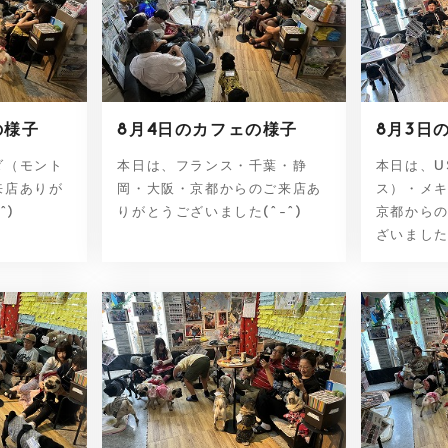
の様子
8月4日のカフェの様子
8月3日
ダ（モント
本日は、フランス・千葉・静
本日は、U
来店ありが
岡・大阪・京都からのご来店あ
ス）・メ
^)
りがとうございました(^-^)
京都から
ざいました(^