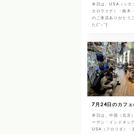
本日は、USA（シカ
カロライナ）・栃木
のご来店ありがとう
た(^-^)
7月24日のカフ
本日は、中国（北京
ーデン・インドネシ
USA（フロリダ）・