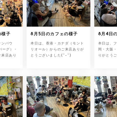
の様子
8月5日のカフェの様子
8月4日
サンパウ
本日は、香港・カナダ（モント
本日は、
バーグ）・
リオール）からのご来店ありが
岡・大阪
ご来店あり
とうございました(^-^)
りがとうご