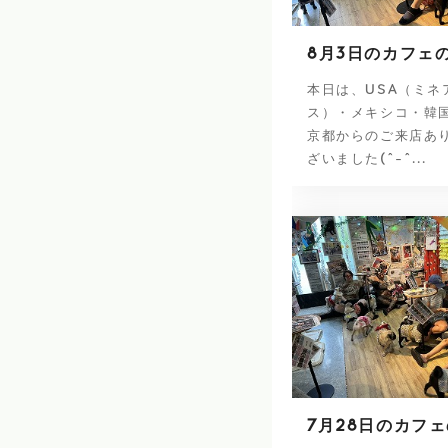
8月3日のカフェ
本日は、USA（ミネ
ス）・メキシコ・韓
京都からのご来店あ
ざいました(^-^...
7月28日のカフ