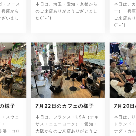
ゴ・ノース
本日は、埼玉・愛知・京都から
本日は、
・兵庫から
のご来店ありがとうございまし
ー）・兵
ございまし
た(^-^)
ご来店あ
(^-^)
ェの様子
7月22日のカフェの様子
7月20
）・スウェ
本日は、フランス・USA（テキ
本日は、U
ア・
サス・ニューヨーク）・愛知・
トランド
香港・コロ
大阪からのご来店ありがとうご
ナダ（カ