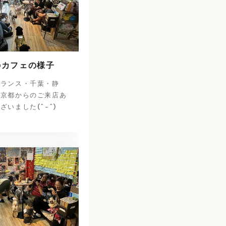
のカフェの様子
フランス・千葉・静
・京都からのご来店あ
ざいました(^-^)