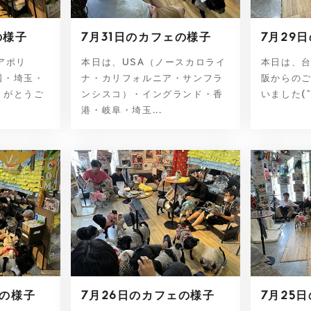
の様子
7月31日のカフェの様子
7月29
アポリ
本日は、USA（ノースカロライ
本日は、
国・埼玉・
ナ・カリフォルニア・サンフラ
阪からの
りがとうご
ンシスコ）・イングランド・香
いました(
港・岐阜・埼玉...
ェの様子
7月26日のカフェの様子
7月25