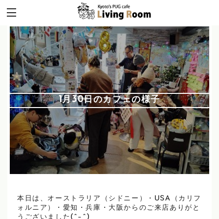
1月30日のカフェの様子
本日は、オーストラリア（シドニー）・USA（カリフ
ォルニア）・愛知・兵庫・大阪からのご来店ありがと
うございました(^-^)