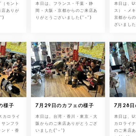
ダ（モント
本日は、フランス・千葉・静
本日は、U
来店ありが
岡・大阪・京都からのご来店あ
ス）・メ
^)
りがとうございました(^-^)
京都から
ざいました(^
の様子
7月29日のカフェの様子
7月28
スカロライ
本日は、台湾・香川・東京・大
本日は、U
・サンフラ
阪からのご来店ありがとうござ
カロライ
ランド・香
いました(^-^)
のご来店