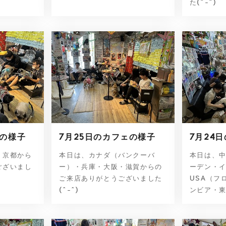
た(^-^)
ェの様子
7月25日のカフェの様子
7月24
・京都から
本日は、カナダ（バンクーバ
本日は、
ございまし
ー）・兵庫・大阪・滋賀からの
ーデン・
ご来店ありがとうございました
USA（フ
(^-^)
ンビア・東