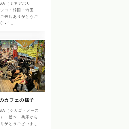
SA（ミネアポリ
キシコ・韓国・埼玉・
のご来店ありがとうご
-^...
日のカフェの様子
SA（シカゴ・ノース
ナ）・栃木・兵庫から
ありがとうございまし