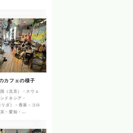
日のカフェの様子
中国（北京）・スウェ
インドネシア・
ロリダ）・香港・コロ
京・愛知・...