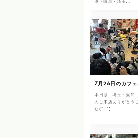
港・岐阜・埼玉...
7月26日のカフ
本日は、埼玉・愛知
のご来店ありがとう
た(^-^)