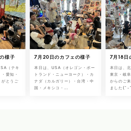
ェの様子
7月20日のカフェの様子
7月18
SA（テキ
本日は、USA（オレゴン・ポー
本日は、
）・愛知・
トランド・ニューヨーク）・カ
東京・岐
りがとうご
ナダ（カルガリー）・台湾・中
からのご
国・メキシコ・...
ました(^-