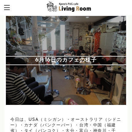
6月16日のカフェの様子
今日は、USA（ミシガン）・オーストラリア（シドニ
ー）・カナダ（バンクーバー）・台湾・中国（福建
省）・タイ（バンコク）・大分・富山・神奈川・千