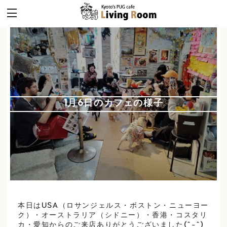
1月6日のカフェの様子
本日はUSA（ロサンジェルス・ボストン・ニューヨー
ク）・オーストラリア（シドニー）・香港・コスタリ
カ・愛知からのご来店ありがとうございました(^-^)