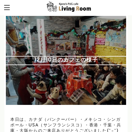
12月10日のカフェの様子
本日は、カナダ（バンクーバー）・メキシコ・シンガ
ポール・USA（サンフランシスコ）・香港・千葉・兵
庫・大阪からのご来店ありがとうございました(^-^)