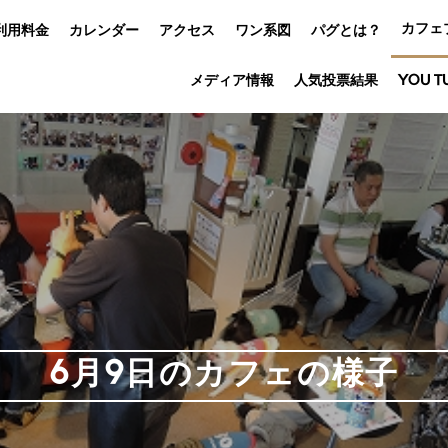
カフェ
利用料金
カレンダー
アクセス
ワン系図
パグとは？
メディア情報
人気投票結果
YOU T
6月9日のカフェの様子