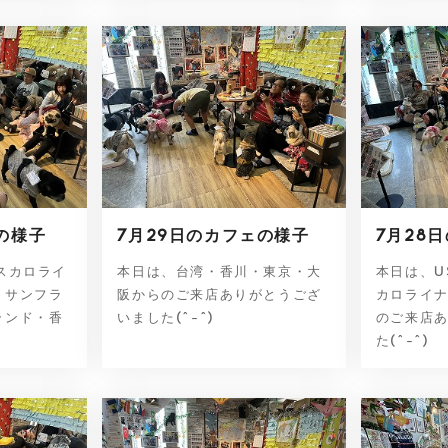
の様子
7月29日のカフェの様子
7月28
スカロライ
本日は、台湾・香川・東京・大
本日は、U
・サンフラ
阪からのご来店ありがとうござ
カロライ
ランド・香
いました(^-^)
のご来店
た(^-^)