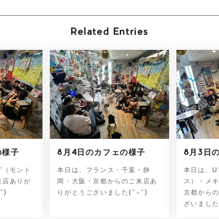
Related Entries
の様子
8月4日のカフェの様子
8月3日
ダ（モント
本日は、フランス・千葉・静
本日は、U
来店ありが
岡・大阪・京都からのご来店あ
ス）・メ
^)
りがとうございました(^-^)
京都から
ざいました(^