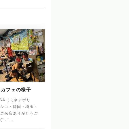
のカフェの様子
SA（ミネアポリ
キシコ・韓国・埼玉・
のご来店ありがとうご
-^...