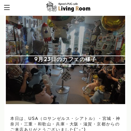
9月23日のカフェの様子
本日は、USA（ロサンゼルス・シアトル）・宮城・神
奈川・三重・和歌山・兵庫・大阪・滋賀・京都からの
ご来店ありがとうございました(^-^)