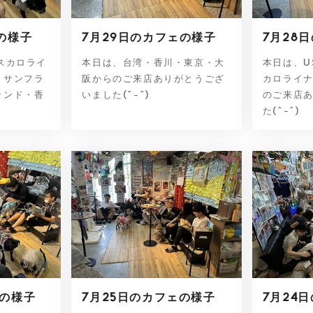
の様子
7月29日のカフェの様子
7月28
スカロライ
本日は、台湾・香川・東京・大
本日は、U
・サンフラ
阪からのご来店ありがとうござ
カロライ
ランド・香
いました(^-^)
のご来店
た(^-^)
ェの様子
7月25日のカフェの様子
7月24