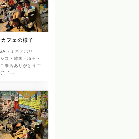
のカフェの様子
SA（ミネアポリ
キシコ・韓国・埼玉・
のご来店ありがとうご
-^...