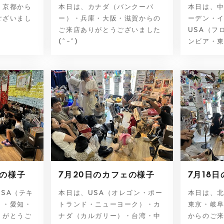
・京都から
本日は、カナダ（バンクーバ
本日は、
ございまし
ー）・兵庫・大阪・滋賀からの
ーデン・
ご来店ありがとうございました
USA（フ
(^-^)
ンビア・東
ェの様子
7月20日のカフェの様子
7月18
SA（テキ
本日は、USA（オレゴン・ポー
本日は、
）・愛知・
トランド・ニューヨーク）・カ
東京・岐
りがとうご
ナダ（カルガリー）・台湾・中
からのご