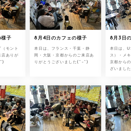
の様子
8月4日のカフェの様子
8月3日
ダ（モント
本日は、フランス・千葉・静
本日は、U
来店ありが
岡・大阪・京都からのご来店あ
ス）・メ
^)
りがとうございました(^-^)
京都から
ざいました(^