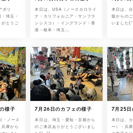
アポリ
本日は、USA（ノースカロライ
本日は、
国・埼玉・
ナ・カリフォルニア・サンフラ
阪からの
りがとうご
ンシスコ）・イングランド・香
いました(
港・岐阜・埼玉...
ェの様子
7月26日のカフェの様子
7月25
ゴ・ノース
本日は、埼玉・愛知・京都から
本日は、
・兵庫から
のご来店ありがとうございまし
ー）・兵