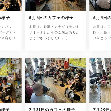
の様子
8月5日のカフェの様子
8月4日
サンパウ
本日は、香港・カナダ（モント
本日は、
バーグ）・
リオール）からのご来店ありが
岡・大阪
ご来店あり
とうございました(^-^)
りがとうご
の様子
7月31日のカフェの様子
7月29