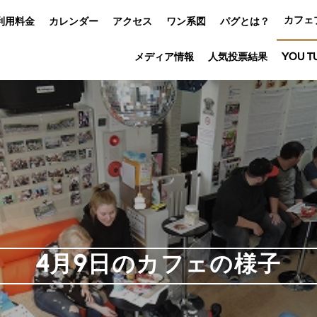
カフェ
利用料金
カレンダー
アクセス
ワン系図
パグとは？
メディア情報
人気投票結果
YOU T
4月9日のカフェの様子