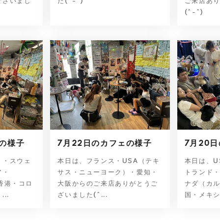
ございまし
た(^-^)
ご来店あ
(^-^)
ェの様子
7月22日のカフェの様子
7月20
）・スウェ
本日は、フランス・USA（テキ
本日は、U
ア・
サス・ニューヨーク）・愛知・
トランド
香港・コロ
大阪からのご来店ありがとうご
ナダ（カ
..
ざいました(^...
国・メキシコ