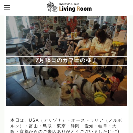
7月16日のカフェの様子
本日は、USA（アリゾナ）・オーストラリア（メルボ
ルン）・富山・鳥取・東京・静岡・愛知・岐阜・大
阪・京都からのご来店ありがとうございました(^-^)