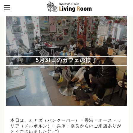
5月31日のカフェの様子
本日は、カナダ（バンクーバー）・香港・オーストラ
リア（メルボルン）・兵庫・奈良からのご来店ありが
とうございました(^-^)