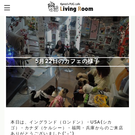
5月22日のカフェの様子
本日は、イングランド（ロンドン）・USA(シカ
ゴ）・カナダ（ケルシー）・福岡・兵庫からのご来店
ありがとうございました(^-^)