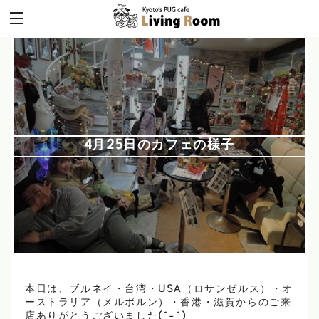
4月25日のカフェの様子
本日は、ブルネイ・台湾・USA（ロサンゼルス）・オ
ーストラリア（メルボルン）・香港・滋賀からのご来
店ありがとうございました(^-^)