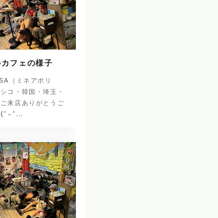
のカフェの様子
SA（ミネアポリ
キシコ・韓国・埼玉・
のご来店ありがとうご
-^...