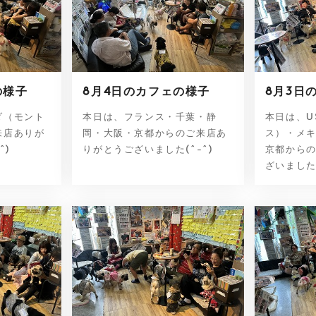
の様子
8月4日のカフェの様子
8月3日
ダ（モント
本日は、フランス・千葉・静
本日は、U
来店ありが
岡・大阪・京都からのご来店あ
ス）・メ
^)
りがとうございました(^-^)
京都から
ざいました(^