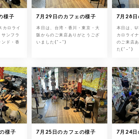
の様子
7月29日のカフェの様子
7月28
スカロライ
本日は、台湾・香川・東京・大
本日は、U
・サンフラ
阪からのご来店ありがとうござ
カロライ
ランド・香
いました(^-^)
のご来店
た(^-^)
ェの様子
7月25日のカフェの様子
7月24