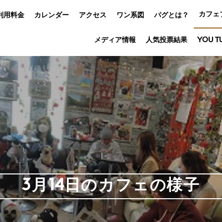
カフェ
利用料金
カレンダー
アクセス
ワン系図
パグとは？
メディア情報
人気投票結果
YOU T
3月14日のカフェの様子