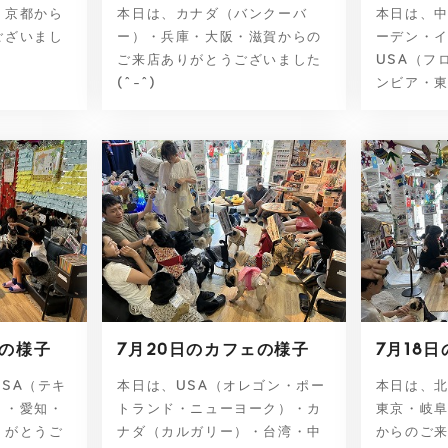
・京都から
本日は、カナダ（バンクーバ
本日は、
ございまし
ー）・兵庫・大阪・滋賀からの
ーデン・
ご来店ありがとうございました
USA（フ
(^-^)
ンビア・東
ェの様子
7月20日のカフェの様子
7月18
SA（テキ
本日は、USA（オレゴン・ポー
本日は、
）・愛知・
トランド・ニューヨーク）・カ
東京・岐
りがとうご
ナダ（カルガリー）・台湾・中
からのご