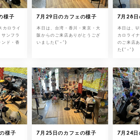
の様子
7月29日のカフェの様子
7月28
スカロライ
本日は、台湾・香川・東京・大
本日は、U
・サンフラ
阪からのご来店ありがとうござ
カロライ
ランド・香
いました(^-^)
のご来店
た(^-^)
ェの様子
7月25日のカフェの様子
7月24