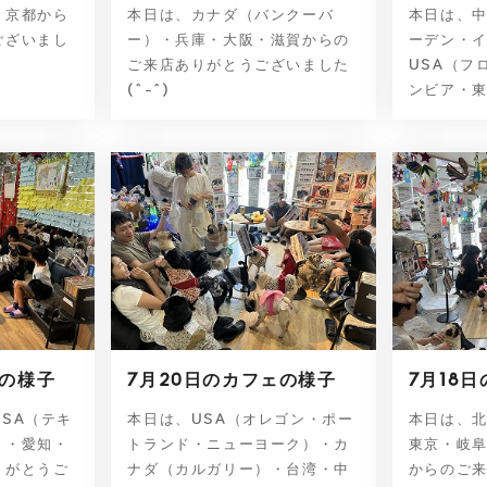
・京都から
本日は、カナダ（バンクーバ
本日は、
ございまし
ー）・兵庫・大阪・滋賀からの
ーデン・
ご来店ありがとうございました
USA（フ
(^-^)
ンビア・東
ェの様子
7月20日のカフェの様子
7月18
SA（テキ
本日は、USA（オレゴン・ポー
本日は、
）・愛知・
トランド・ニューヨーク）・カ
東京・岐
りがとうご
ナダ（カルガリー）・台湾・中
からのご