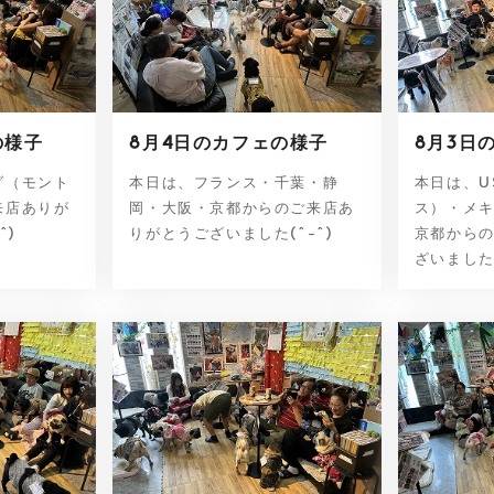
の様子
8月4日のカフェの様子
8月3日
ダ（モント
本日は、フランス・千葉・静
本日は、U
来店ありが
岡・大阪・京都からのご来店あ
ス）・メ
^)
りがとうございました(^-^)
京都から
ざいました(^