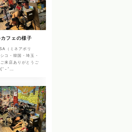
のカフェの様子
SA（ミネアポリ
キシコ・韓国・埼玉・
のご来店ありがとうご
-^...