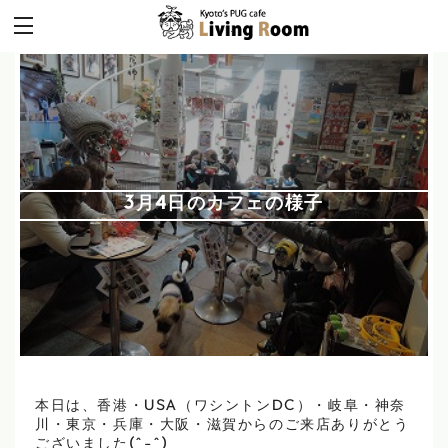
3月4日のカフェの様子
本日は、香港・USA（ワシントンDC）・岐阜・神奈
川・東京・兵庫・大阪・滋賀からのご来店ありがとう
ございました(^-^)