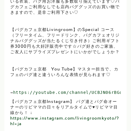
いる衣装、パグ用お洋服も多数取り揃えています♡パ
グカフェご利用なしでも店内パググッズのお買い物で
きますので、是非ご利用下さい♡
【パグカフェ京都Livingroom】のSpecial コース
（フリータイム、フリードリンク、パグカフェオリジ
ナルパググッズが当たるくじ引き付き）ご利用ギフト
券3000円も大好評販売中です☆パグ好きのご家族、
ご友人にサプライズプレゼントにいかがでしょうか？
【パグカフェ京都 You Tube】マスター担当で、カ
フェのパグ達と違ういろんな表情が見られます♡
→
https://youtube.com/channel/UCBJN06rBGqFgk
【パグカフェ京都Instagram】 パグ達とパグ命オー
ナーのリビママの日々をリアルタイムで♥リビママ目
線から！ ↓
https://www.instagram.com/livingroomkyoto/?
hl=ja