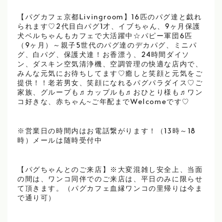
【パグカフェ京都Livingroom】16匹のパグ達と戯れ
られます♡2代目白パグ1才、イブちゃん、9ヶ月保護
犬ベルちゃんもカフェで大活躍中☆パピー軍団6匹
（9ヶ月）～親子5世代のパグ達のデカパグ、ミニパ
グ、白パグ、保護犬達！お香漂う、24時間ダイソ
ン、ダスキン空気清浄機、空調管理の快適な店内で、
みんな元気にお待ちしてます♡癒しと笑顔と元気をご
提供！！老若男女、笑顔になれるパグパラダイス♡ご
家族、グループも♬カップルも♬おひとり様も♬ワン
コ好きな、赤ちゃん~ご年配までWelcomeです♡
※営業日の時間内はお電話繋がります！（13時～18
時）メールは随時受付中
【パグちゃんとのご来店】※大変混雑し安全上、当面
の間は、ワンコ同伴でのご来店は、平日のみに限らせ
て頂きます。（パグカフェ血縁ワンコの里帰りは今ま
で通り可）