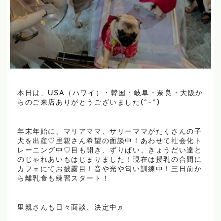
本日は、USA（ハワイ）・韓国・岐阜・奈良・大阪か
らのご来店ありがとうございました(^-^)
年末年始に、マリアママ、サリーママがたくさんの子
犬を出産♡里親さん希望の面談中！あわせて社会化ト
レーニング中♡目も開き、ずりぱい、きょうだい達と
のじゃれあいもはじまりました！現在は授乳の合間に
カフェにてお披露目！音や光や匂い訓練中！三日前か
ら離乳食も練習スタート！
里親さんも日々面談、決定中♬