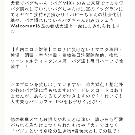
犬種でパグちゃん（パグMIX）のみご来店できます♡
パグ慣れしていないパグちゃんは別室のドッグランに
てオヤツご接待♥お預かり！パピーちゃんの社会化訓
練や、パグ慣れしているパグちゃんのみカフェ内
Welcome♥16匹の看板犬達と一緒にまみれられます
♡
【店内コロナ対策】コロナに負けない！マスク着用・
検温・消毒・室内消毒・敷物毎日洗濯除菌他、換気・
ソーシャルディスタンス席・パグ達も毎日ハーブで除
菌中！！
△エプロンを貸し出していますが、迫力満点！想定外
の数のパグ達に埋もれますので、ドレスコードはあり
ませんが、あらゆるモノが付きますので？！付いても
大丈夫なパグカフェTPOをお守りください。
他の家庭犬でも狩猟犬や和犬とは違い、誰からも可愛
がられる為だけにつくられたもはや『犬』ではなく
『パグ』という別物の生き物♥愛玩犬としての鏡です