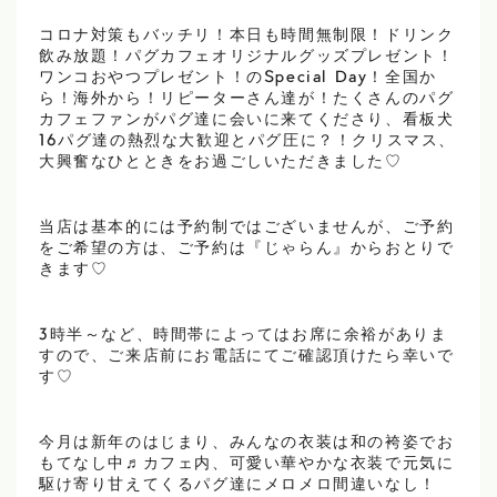
コロナ対策もバッチリ！本日も時間無制限！ドリンク
飲み放題！パグカフェオリジナルグッズプレゼント！
ワンコおやつプレゼント！のSpecial Day！全国か
ら！海外から！リピーターさん達が！たくさんのパグ
カフェファンがパグ達に会いに来てくださり、看板犬
16パグ達の熱烈な大歓迎とパグ圧に？！クリスマス、
大興奮なひとときをお過ごしいただきました♡
当店は基本的には予約制ではございませんが、ご予約
をご希望の方は、ご予約は『じゃらん』からおとりで
きます♡
3時半～など、時間帯によってはお席に余裕がありま
すので、ご来店前にお電話にてご確認頂けたら幸いで
す♡
今月は新年のはじまり、みんなの衣装は和の袴姿でお
もてなし中♬カフェ内、可愛い華やかな衣装で元気に
駆け寄り甘えてくるパグ達にメロメロ間違いなし！