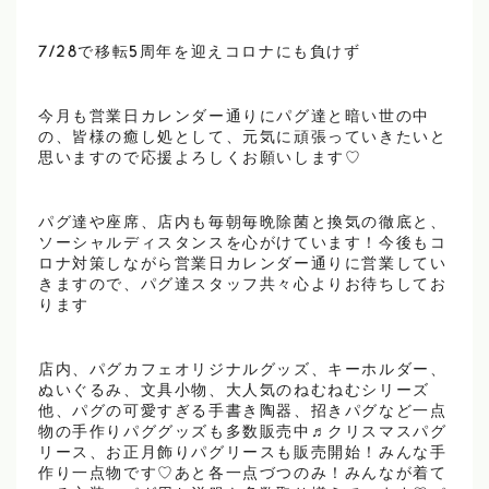
7/28で移転5周年を迎えコロナにも負けず
今月も営業日カレンダー通りにパグ達と暗い世の中
の、皆様の癒し処として、元気に頑張っていきたいと
思いますので応援よろしくお願いします♡
パグ達や座席、店内も毎朝毎晩除菌と換気の徹底と、
ソーシャルディスタンスを心がけています！今後もコ
ロナ対策しながら営業日カレンダー通りに営業してい
きますので、パグ達スタッフ共々心よりお待ちしてお
ります
店内、パグカフェオリジナルグッズ、キーホルダー、
ぬいぐるみ、文具小物、大人気のねむねむシリーズ
他、パグの可愛すぎる手書き陶器、招きパグなど一点
物の手作りパググッズも多数販売中♬クリスマスパグ
リース、お正月飾りパグリースも販売開始！みんな手
作り一点物です♡あと各一点づつのみ！みんなが着て