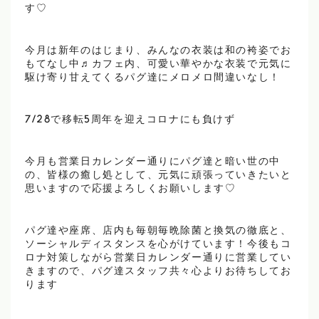
す♡
今月は新年のはじまり、みんなの衣装は和の袴姿でお
もてなし中♬カフェ内、可愛い華やかな衣装で元気に
駆け寄り甘えてくるパグ達にメロメロ間違いなし！
7/28で移転5周年を迎えコロナにも負けず
今月も営業日カレンダー通りにパグ達と暗い世の中
の、皆様の癒し処として、元気に頑張っていきたいと
思いますので応援よろしくお願いします♡
パグ達や座席、店内も毎朝毎晩除菌と換気の徹底と、
ソーシャルディスタンスを心がけています！今後もコ
ロナ対策しながら営業日カレンダー通りに営業してい
きますので、パグ達スタッフ共々心よりお待ちしてお
ります