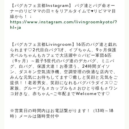
【パグカフェ京都Instagram】 パグ達とパグ命オー
ナーのリビママの日々をリアルタイムで♥リビママ目
線から！ ↓
https://www.instagram.com/livingroomkyoto/?
hl=ja
【パグカフェ京都Livingroom】16匹のパグ達と戯れ
られます♡2代目白パグ1才、イブちゃん、9ヶ月保護
犬ベルちゃんもカフェで大活躍中☆パピー軍団6匹
（9ヶ月）～親子5世代のパグ達のデカパグ、ミニパ
グ、白パグ、保護犬達！お香漂う、24時間ダイソ
ン、ダスキン空気清浄機、空調管理の快適な店内で、
みんな元気にお待ちしてます♡癒しと笑顔と元気をご
提供！！老若男女、笑顔になれるパグパラダイス♡ご
家族、グループも♬カップルも♬おひとり様も♬ワン
コ好きな、赤ちゃん~ご年配までWelcomeです♡
※営業日の時間内はお電話繋がります！（13時～18
時）メールは随時受付中