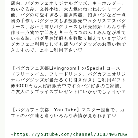
店内、パグカフェオリジナルグッズ、キーホルダー、
ぬいぐるみ、文具小物、大人気のねむねむシリーズ
他、パグの可愛すぎる手書き陶器、招きパグなど一点
物の手作りパググッズも多数販売中♬クリスマスパグ
リース、お正月飾りパグリースも販売開始！みんな手
作り一点物です♡あと各一点づつのみ！みんなが着て
いる衣装、パグ用お洋服も多数取り揃えています♡パ
グカフェご利用なしでも店内パググッズのお買い物で
きますので、是非ご利用下さい♡
【パグカフェ京都Livingroom】のSpecial コース
（フリータイム、フリードリンク、パグカフェオリジ
ナルパググッズが当たるくじ引き付き）ご利用ギフト
券3000円も大好評販売中です☆パグ好きのご家族、
ご友人にサプライズプレゼントにいかがでしょうか？
【パグカフェ京都 You Tube】マスター担当で、カ
フェのパグ達と違ういろんな表情が見られます♡
→
https://youtube.com/channel/UCBJN06rBGqFgk