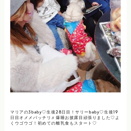
マリアの3baby♡生後28日目！サリーbaby♡生後19
日目オメメパッチリ♬爆睡お披露目頑張りました♡よ
くウゴウゴ！初めての離乳食もスタート♡