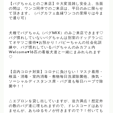
【パグちゃんとのご来店】※大変混雑し安全上、当面
の間は、ワンコ同伴でのご来店は、平日のみに限らせ
て頂きます。（パグカフェ血縁ワンコの里帰りは今ま
で通り可）
犬種でパグちゃん（パグMIX）のみご来店できます♡
パグ慣れしていないパグちゃんは別室のドッグランに
てオヤツご接待♥お預かり！パピーちゃんの社会化訓
練や、パグ慣れしているパグちゃんのみカフェ内
Welcome♥16匹の看板犬達と一緒にまみれられます
♡
【店内コロナ対策】コロナに負けない！マスク着用・
検温・消毒・室内消毒・敷物毎日洗濯除菌他、換気・
ソーシャルディスタンス席・パグ達も毎日ハーブで除
菌中！！
△エプロンを貸し出していますが、迫力満点！想定外
の数のパグ達に埋もれますので、ドレスコードはあり
ませんが、あらゆるモノが付きますので？！付いても