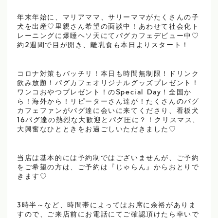
年末年始に、マリアママ、サリーママがたくさんの子
犬を出産♡里親さん希望の面談中！あわせて社会化ト
レーニングに爆睡ヘソ天にてパグカフェデビュー中♡
約2週間で目が開き、離乳食も本日よりスタート！
コロナ対策もバッチリ！本日も時間無制限！ドリンク
飲み放題！パグカフェオリジナルグッズプレゼント！
ワンコおやつプレゼント！のSpecial Day！全国か
ら！海外から！リピーターさん達が！たくさんのパグ
カフェファンがパグ達に会いに来てくださり、看板犬
16パグ達の熱烈な大歓迎とパグ圧に？！クリスマス、
大興奮なひとときをお過ごしいただきました♡
当店は基本的には予約制ではございませんが、ご予約
をご希望の方は、ご予約は『じゃらん』からおとりで
きます♡
3時半～など、時間帯によってはお席に余裕がありま
すので、ご来店前にお電話にてご確認頂けたら幸いで