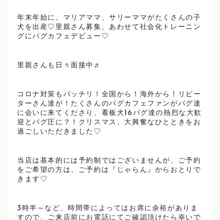
年末年始に、マリアママ、サリーママがたくさんの子
犬を出産♡里親さん募集、あわせて社会化トレーニン
グにパグカフェデビュー♡
里親さんも日々面接中♬
コロナ対策もバッチリ！全国から！海外から！リピー
ターさん達が！たくさんのパグカフェファンがパグ達
に会いに来てくださり、看板犬16パグ達の熱烈な大歓
迎とパグ圧に？！クリスマス、大興奮なひとときをお
過ごしいただきました♡
当店は基本的には予約制ではございませんが、ご予約
をご希望の方は、ご予約は『じゃらん』からおとりで
きます♡
3時半～など、時間帯によってはお席に余裕がありま
すので、ご来店前にお電話にてご確認頂けたら幸いで