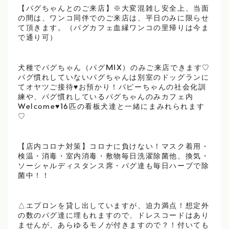
【パグちゃんとのご来店】※大変混雑し安全上、当面
の間は、ワンコ同伴でのご来店は、平日のみに限らせ
て頂きます。（パグカフェ血縁ワンコの里帰りは今ま
で通り可）
犬種でパグちゃん（パグMIX）のみご来店できます♡
パグ慣れしていないパグちゃんは別室のドッグランに
てオヤツご接待♥お預かり！パピーちゃんの社会化訓
練や、パグ慣れしているパグちゃんのみカフェ内
Welcome♥16匹の看板犬達と一緒にまみれられます
♡
【店内コロナ対策】コロナに負けない！マスク着用・
検温・消毒・室内消毒・敷物毎日洗濯除菌他、換気・
ソーシャルディスタンス席・パグ達も毎日ハーブで除
菌中！！
△エプロンを貸し出していますが、迫力満点！想定外
の数のパグ達に埋もれますので、ドレスコードはあり
ませんが、あらゆるモノが付きますので？！付いても