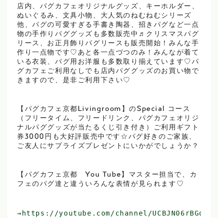
店内、パグカフェオリジナルグッズ、キーホルダー、
ぬいぐるみ、文具小物、大人気のねむねむシリーズ
他、パグの可愛すぎる手書き陶器、招きパグなど一点
物の手作りパググッズも多数販売中♬クリスマスパグ
リース、お正月飾りパグリースも販売開始！みんな手
作り一点物です♡あと各一点づつのみ！みんなが着て
いる衣装、パグ用お洋服も多数取り揃えています♡パ
グカフェご利用なしでも店内パググッズのお買い物で
きますので、是非ご利用下さい♡
【パグカフェ京都Livingroom】のSpecial コース
（フリータイム、フリードリンク、パグカフェオリジ
ナルパググッズが当たるくじ引き付き）ご利用ギフト
券3000円も大好評販売中です☆パグ好きのご家族、
ご友人にサプライズプレゼントにいかがでしょうか？
【パグカフェ京都 You Tube】マスター担当で、カ
フェのパグ達と違ういろんな表情が見られます♡
→
https://youtube.com/channel/UCBJN06rBGqFgk