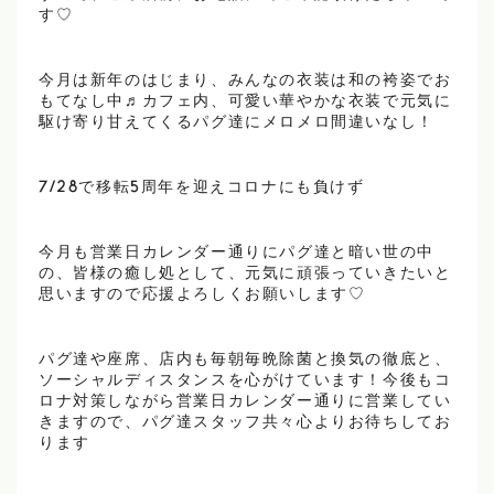
す♡
今月は新年のはじまり、みんなの衣装は和の袴姿でお
もてなし中♬カフェ内、可愛い華やかな衣装で元気に
駆け寄り甘えてくるパグ達にメロメロ間違いなし！
7/28で移転5周年を迎えコロナにも負けず
今月も営業日カレンダー通りにパグ達と暗い世の中
の、皆様の癒し処として、元気に頑張っていきたいと
思いますので応援よろしくお願いします♡
パグ達や座席、店内も毎朝毎晩除菌と換気の徹底と、
ソーシャルディスタンスを心がけています！今後もコ
ロナ対策しながら営業日カレンダー通りに営業してい
きますので、パグ達スタッフ共々心よりお待ちしてお
ります