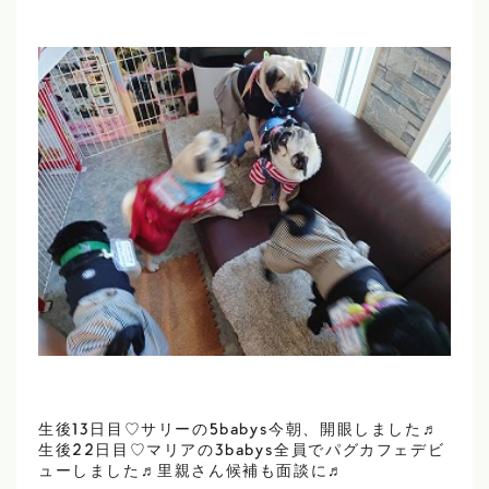
生後13日目♡サリーの5babys今朝、開眼しました♬
生後22日目♡マリアの3babys全員でパグカフェデビ
ューしました♬里親さん候補も面談に♬