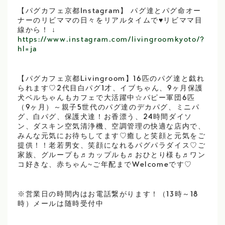
【パグカフェ京都Instagram】 パグ達とパグ命オー
ナーのリビママの日々をリアルタイムで♥リビママ目
線から！ ↓
https://www.instagram.com/livingroomkyoto/?
hl=ja
【パグカフェ京都Livingroom】16匹のパグ達と戯れ
られます♡2代目白パグ1才、イブちゃん、9ヶ月保護
犬ベルちゃんもカフェで大活躍中☆パピー軍団6匹
（9ヶ月）～親子5世代のパグ達のデカパグ、ミニパ
グ、白パグ、保護犬達！お香漂う、24時間ダイソ
ン、ダスキン空気清浄機、空調管理の快適な店内で、
みんな元気にお待ちしてます♡癒しと笑顔と元気をご
提供！！老若男女、笑顔になれるパグパラダイス♡ご
家族、グループも♬カップルも♬おひとり様も♬ワン
コ好きな、赤ちゃん~ご年配までWelcomeです♡
※営業日の時間内はお電話繋がります！（13時～18
時）メールは随時受付中