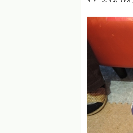
マァーぶぅ君（9才