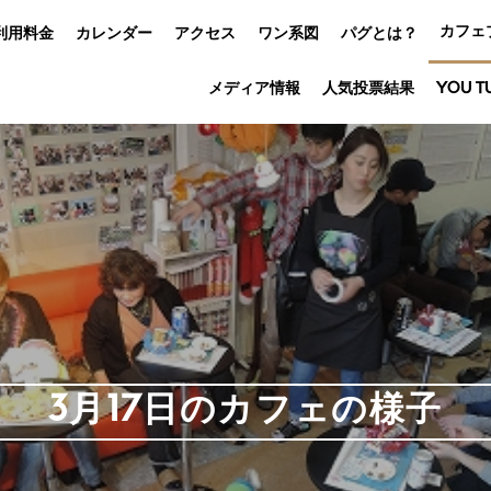
カフェ
利用料金
カレンダー
アクセス
ワン系図
パグとは？
メディア情報
人気投票結果
YOU T
3月17日のカフェの様子