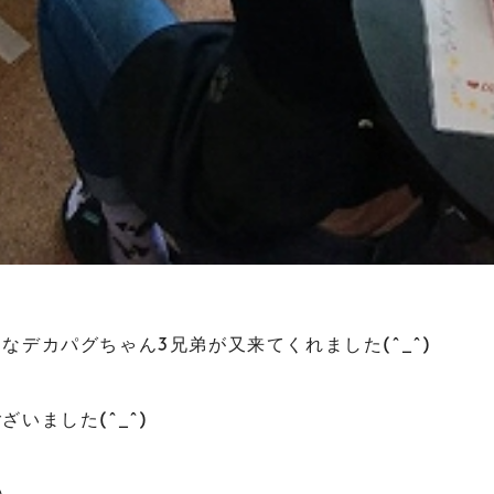
なデカパグちゃん3兄弟が又来てくれました(^_^)
いました(^_^)