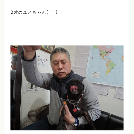
2才のユメちゃん(^_^)