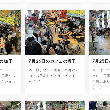
ェの様子
7月26日のカフェの様子
7月25
ゴ・ノース
本日は、埼玉・愛知・京都から
本日は、
・兵庫から
のご来店ありがとうございまし
ー）・兵
ございまし
た(^-^)
ご来店あ
(^-^)