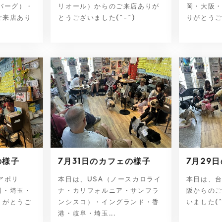
バーグ）・
リオール）からのご来店ありが
岡・大阪
ご来店あり
とうございました(^-^)
りがとうご
の様子
7月31日のカフェの様子
7月29
アポリ
本日は、USA（ノースカロライ
本日は、
国・埼玉・
ナ・カリフォルニア・サンフラ
阪からの
りがとうご
ンシスコ）・イングランド・香
いました(
港・岐阜・埼玉...