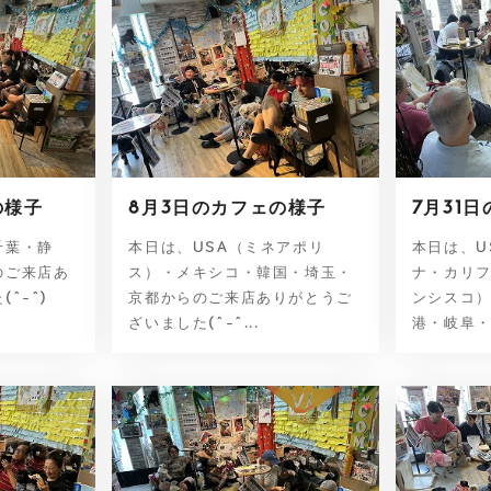
の様子
8月3日のカフェの様子
7月31
千葉・静
本日は、USA（ミネアポリ
本日は、U
のご来店あ
ス）・メキシコ・韓国・埼玉・
ナ・カリ
^-^)
京都からのご来店ありがとうご
ンシスコ
ざいました(^-^...
港・岐阜・埼