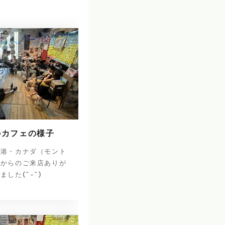
のカフェの様子
香港・カナダ（モント
）からのご来店ありが
した(^-^)