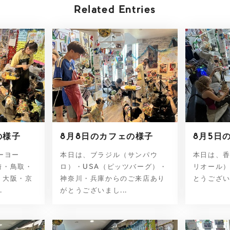
Related Entries
の様子
8月8日のカフェの様子
8月5日
ーヨー
本日は、ブラジル（サンパウ
本日は、
崎・鳥取・
ロ）・USA（ピッツバーグ）・
リオール
・大阪・京
神奈川・兵庫からのご来店あり
とうございま
.
がとうございまし...