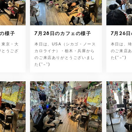
ェの様子
7月28日のカフェの様子
7月26
・東京・大
本日は、USA（シカゴ・ノース
本日は、
がとうござ
カロライナ）・栃木・兵庫から
のご来店
のご来店ありがとうございまし
た(^-^)
た(^-^)