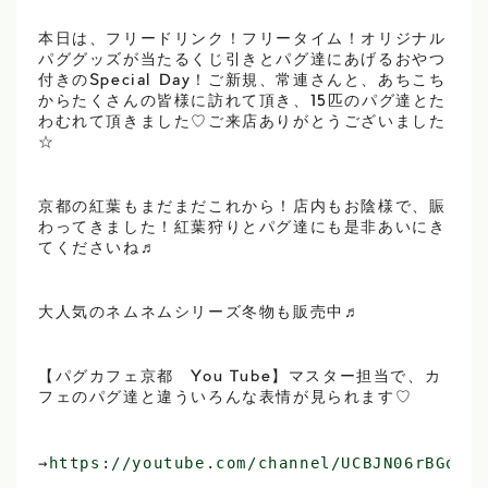
本日は、フリードリンク！フリータイム！オリジナル
パググッズが当たるくじ引きとパグ達にあげるおやつ
付きのSpecial Day！ご新規、常連さんと、あちこち
からたくさんの皆様に訪れて頂き、15匹のパグ達とた
わむれて頂きました♡ご来店ありがとうございました
☆
京都の紅葉もまだまだこれから！店内もお陰様で、賑
わってきました！紅葉狩りとパグ達にも是非あいにき
てくださいね♬
大人気のネムネムシリーズ冬物も販売中♬
【パグカフェ京都 You Tube】マスター担当で、カ
フェのパグ達と違ういろんな表情が見られます♡
→
https://youtube.com/channel/UCBJN06rBGqFgk