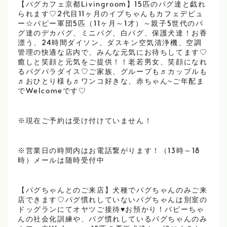
【パグカフェ京都Livingroom】15匹のパグ達と戯れ
られます♡2代目11ヶ月のイブちゃんもカフェデビュ
ー☆パピー軍団5匹（11ヶ月～1才）～親子5世代のパ
グ達のデカパグ、ミニパグ、白パグ、保護犬達！お香
漂う、24時間ダイソン、ダスキン空気清浄機、空調
管理の快適な店内で、みんな元気にお待ちしてます♡
癒しと笑顔と元気をご提供！！老若男女、笑顔になれ
るパグパラダイス♡ご家族、グループも♬カップルも
♬おひとり様も♬ワンコ好きな、赤ちゃん~ご年配ま
でWelcomeです♡
※現在ご予約は受け付けていません！
※営業日の時間内はお電話繋がります！（13時～18
時）メールは随時受付中
【パグちゃんとのご来店】犬種でパグちゃんのみご来
店できます♡パグ慣れしていないパグちゃんは別室の
ドッグランにてオヤツご接待♥お預かり！パピーちゃ
んの社会化訓練や、パグ慣れしているパグちゃんのみ