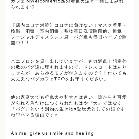
カフェ内Welcome♥15匹の看板犬達と一緒にまみれ
られます♡
【店内コロナ対策】コロナに負けない！マスク着用・
検温・消毒・室内消毒・敷物毎日洗濯除菌他、換気・
ソーシャルディスタンス席・パグ達も毎日ハーブで除
菌中！！
△エプロンを貸し出していますが、迫力満点！想定外
の数のパグ達に埋もれますので、ドレスコードはあり
ませんが、あらゆるモノが付きますので？！付いても
大丈夫なパグカフェTPOをお守りください。
他の家庭犬でも狩猟犬や和犬とは違い、誰からも可愛
がられる為だけにつくられたもはや『犬』ではなく
『パグ』という別物の生き物♥愛玩犬としての鏡です
ね♡ハマる理由です♬
Animal give us smile and healing